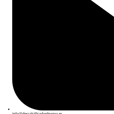
info@descalcificadordeagua.es