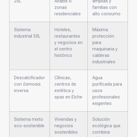
25L
Altabix o
amplias y
zonas
familias con
residenciales
alto consumo
Sistema
Hoteles,
Máxima
industrial 50L
restaurantes
protección
y negocios en
para
el centro
maquinaria y
histórico
calderas
industriales
Descalcificador
Clínicas,
Agua
con ósmosis
centros de
purificada para
inversa
estética y
usos
spas en Elche
profesionales
exigentes
Sistema mixto
Viviendas y
Solución
eco-sostenible
negocios
ecológica que
sostenibles
combina