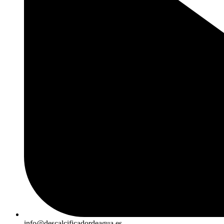
info@descalcificadordeagua.es