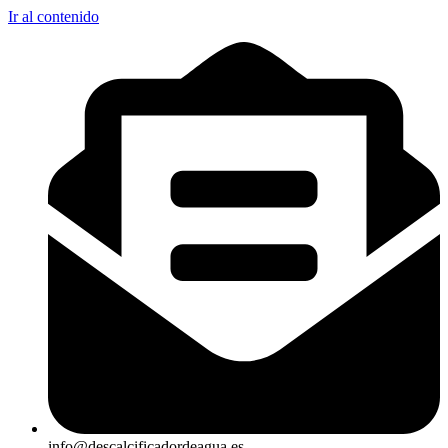
Ir al contenido
info@descalcificadordeagua.es