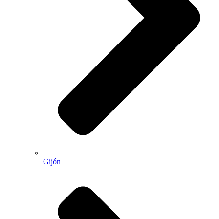
Gijón