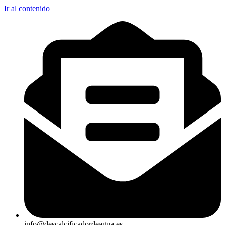
Ir al contenido
info@descalcificadordeagua.es