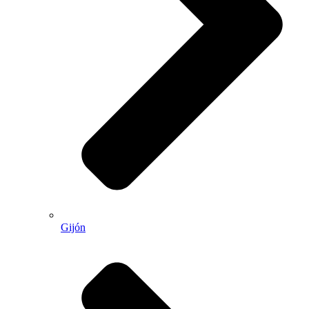
Gijón