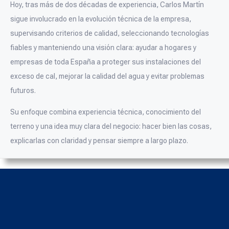
Hoy, tras más de dos décadas de experiencia, Carlos Martín
sigue involucrado en la evolución técnica de la empresa,
supervisando criterios de calidad, seleccionando tecnologías
fiables y manteniendo una visión clara: ayudar a hogares y
empresas de toda España a proteger sus instalaciones del
exceso de cal, mejorar la calidad del agua y evitar problemas
futuros.
Su enfoque combina experiencia técnica, conocimiento del
terreno y una idea muy clara del negocio: hacer bien las cosas,
explicarlas con claridad y pensar siempre a largo plazo.