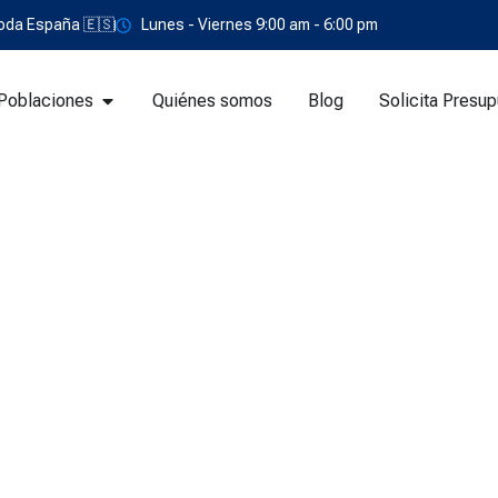
 toda España 🇪🇸
Lunes - Viernes 9:00 am - 6:00 pm
Poblaciones
Quiénes somos
Blog
Solicita Presu