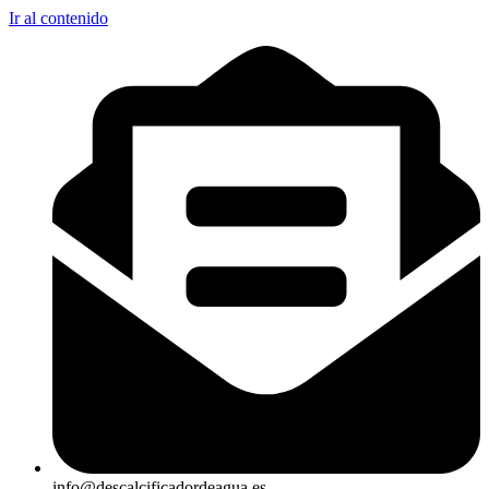
Ir al contenido
info@descalcificadordeagua.es