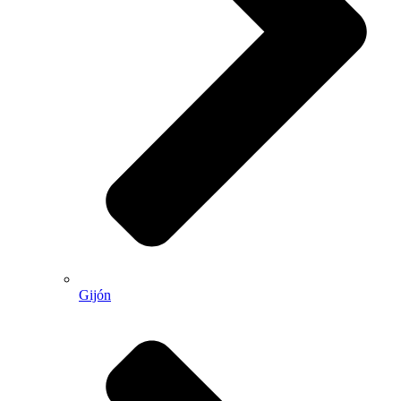
Gijón