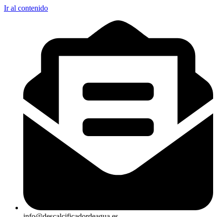
Ir al contenido
info@descalcificadordeagua.es