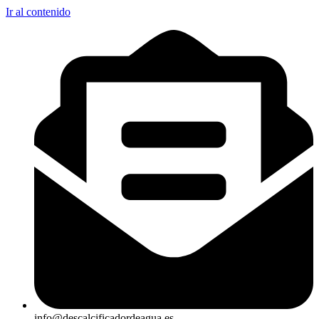
Ir al contenido
info@descalcificadordeagua.es