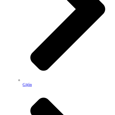
Gijón