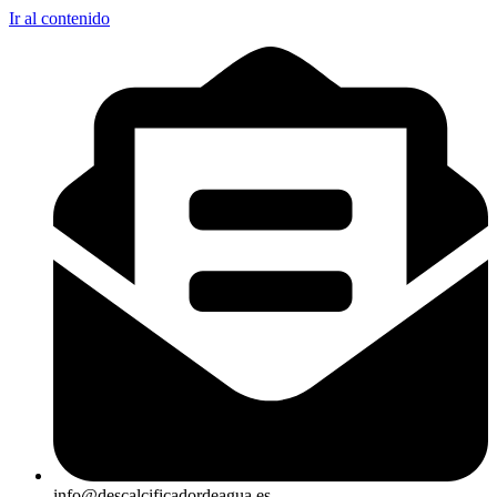
Ir al contenido
info@descalcificadordeagua.es