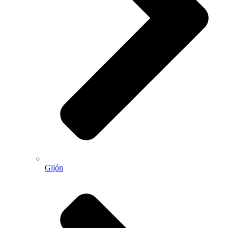
Gijón