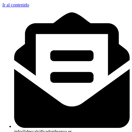
Ir al contenido
info@descalcificadordeagua.es