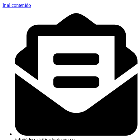
Ir al contenido
info@descalcificadordeagua.es