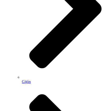
Gijón