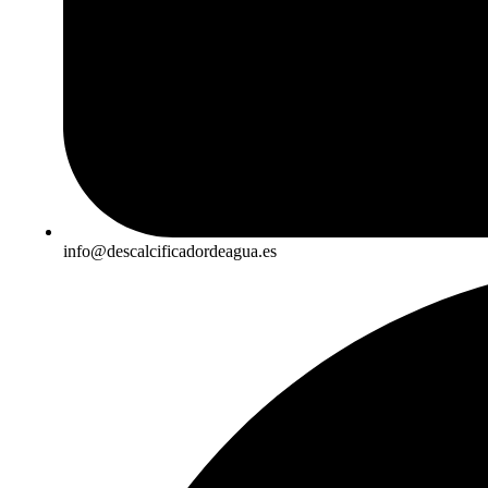
info@descalcificadordeagua.es