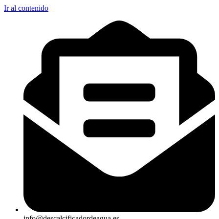
Ir al contenido
info@descalcificadordeagua.es