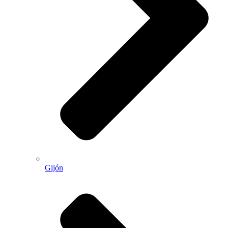
Gijón