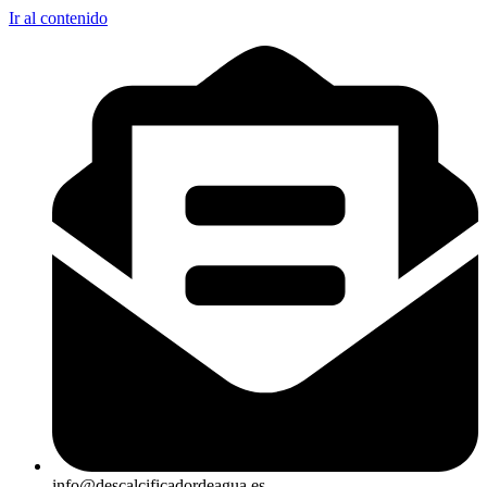
Ir al contenido
info@descalcificadordeagua.es