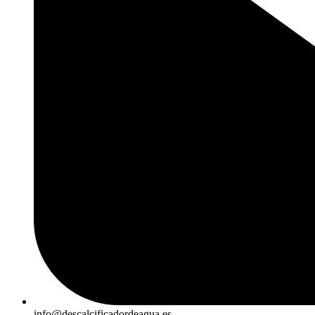
info@descalcificadordeagua.es