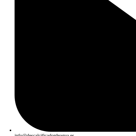
info@descalcificadordeagua.es